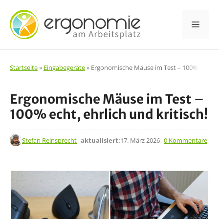
Zum
Inhalt
Men
springen
Startseite
»
Eingabegeräte
»
Ergonomische Mäuse im Test – 100% echt, ehr
Ergonomische Mäuse im Test –
100% echt, ehrlich und kritisch!
6. Juni 2024
Stefan Reinsprecht
aktualisiert:
17. März 2026
0 Kommentare