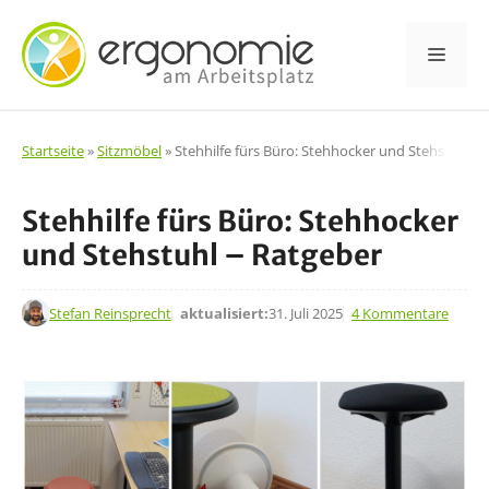
Zum
Inhalt
Men
springen
Startseite
»
Sitzmöbel
»
Stehhilfe fürs Büro: Stehhocker und Stehstuhl –
Stehhilfe fürs Büro: Stehhocker
und Stehstuhl – Ratgeber
26. Aug. 2022
Stefan Reinsprecht
aktualisiert:
31. Juli 2025
4 Kommentare