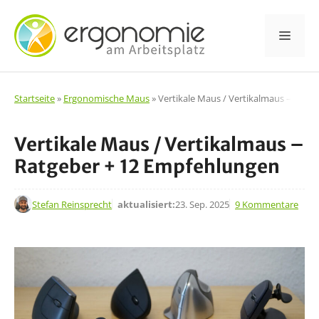
Zum
Inhalt
Men
springen
Startseite
»
Ergonomische Maus
»
Vertikale Maus / Vertikalmaus – Ratg
Vertikale Maus / Vertikalmaus –
Ratgeber + 12 Empfehlungen
4. Apr. 2021
Stefan Reinsprecht
aktualisiert:
23. Sep. 2025
9 Kommentare