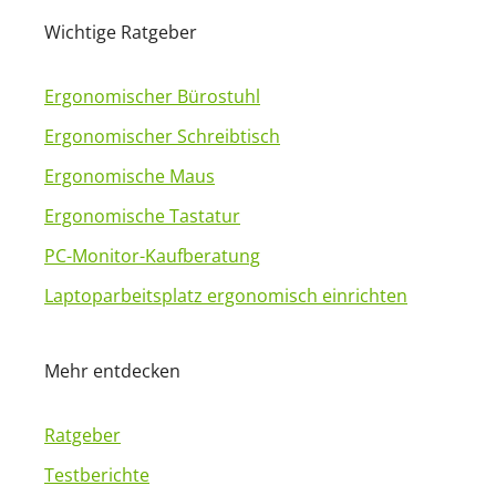
e
Wichtige Ratgeber
r
n
a
Ergonomischer Bürostuhl
t
Ergonomischer Schreibtisch
i
Ergonomische Maus
v
Ergonomische Tastatur
e
:
PC-Monitor-Kaufberatung
Laptoparbeitsplatz ergonomisch einrichten
Mehr entdecken
Ratgeber
Testberichte