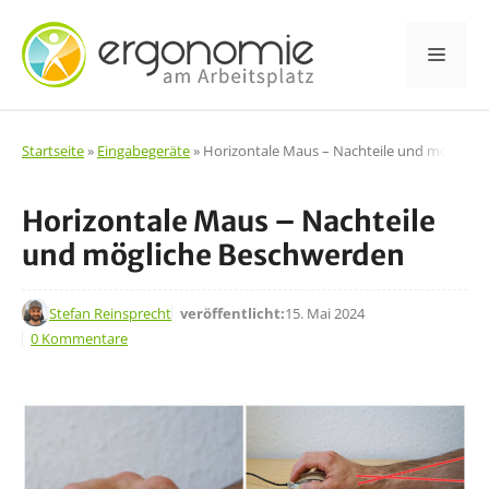
Zum
Inhalt
Men
springen
Startseite
»
Eingabegeräte
»
Horizontale Maus – Nachteile und möglich
Horizontale Maus – Nachteile
und mögliche Beschwerden
15. Mai 2024
Stefan Reinsprecht
veröffentlicht:
15. Mai 2024
0 Kommentare