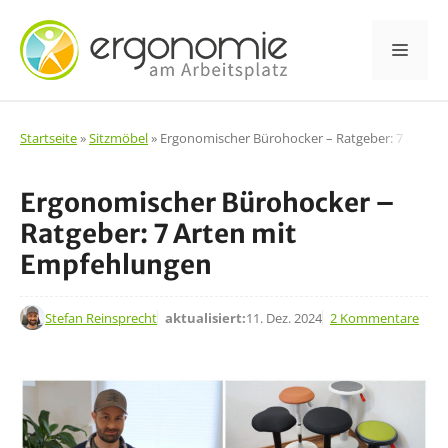
Zum
Inhalt
Men
springen
Startseite
»
Sitzmöbel
»
Ergonomischer Bürohocker – Ratgeber: 7 Arten
Ergonomischer Bürohocker –
Ratgeber: 7 Arten mit
Empfehlungen
10. Dez. 2020
Stefan Reinsprecht
aktualisiert:
11. Dez. 2024
2 Kommentare