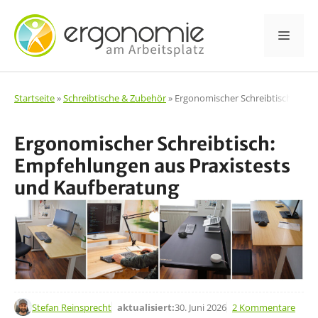
Zum
Inhalt
Men
springen
Startseite
»
Schreibtische & Zubehör
»
Ergonomischer Schreibtisch: Emp
Ergonomischer Schreibtisch:
Empfehlungen aus Praxistests
und Kaufberatung
22. Juli 2021
Stefan Reinsprecht
aktualisiert:
30. Juni 2026
2 Kommentare