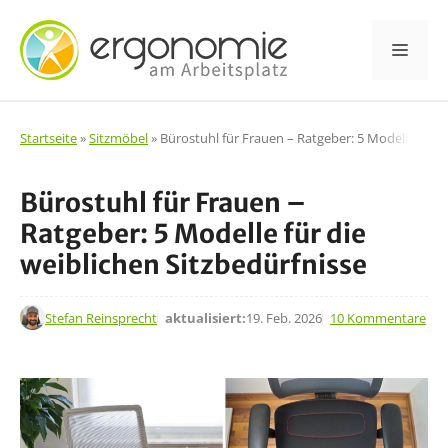
Zum
Inhalt
Men
springen
Startseite
»
Sitzmöbel
»
Bürostuhl für Frauen – Ratgeber: 5 Modelle für d
Bürostuhl für Frauen –
Ratgeber: 5 Modelle für die
weiblichen Sitzbedürfnisse
27. Apr. 2021
Stefan Reinsprecht
aktualisiert:
19. Feb. 2026
10 Kommentare