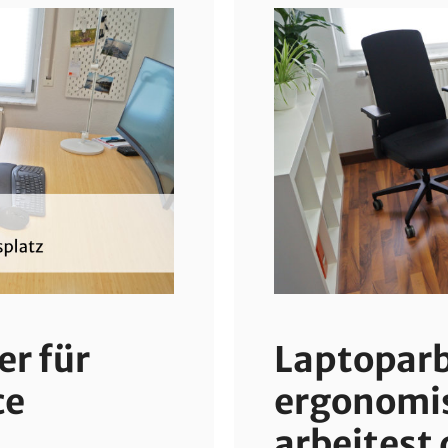
r für
Laptoparb
ce
ergonomis
arbeitest