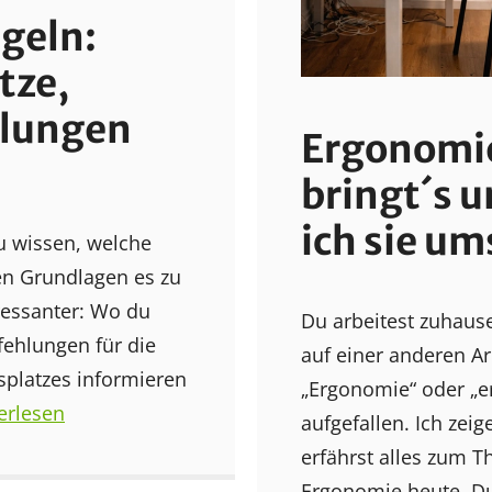
geln:
tze,
hlungen
Ergonomie
bringt´s u
ich sie u
du wissen, welche
hen Grundlagen es zu
eressanter: Wo du
Du arbeitest zuhaus
fehlungen für die
auf einer anderen Arb
splatzes informieren
„Ergonomie“ oder „
erlesen
aufgefallen. Ich zeig
erfährst alles zum T
Ergonomie heute. D