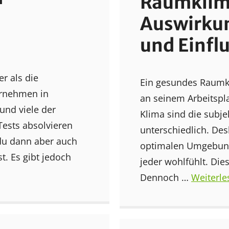
Raumklim
Auswirkun
und Einfl
r als die
Ein gesundes Raumk
ernehmen in
an seinem Arbeitspl
und viele der
Klima sind die subj
Tests absolvieren
unterschiedlich. Desh
 du dann aber auch
optimalen Umgebungs
st. Es gibt jedoch
jeder wohlfühlt. Di
Dennoch …
Weiterle