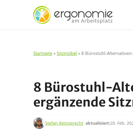
Zum
Inhalt
springen
Startseite
»
Sitzmöbel
»
8 Bürostuhl-Alternativen
8 Bürostuhl-Alt
ergänzende Sit
20. Apr. 2021
Stefan Reinsprecht
aktualisiert:
20. Feb. 20