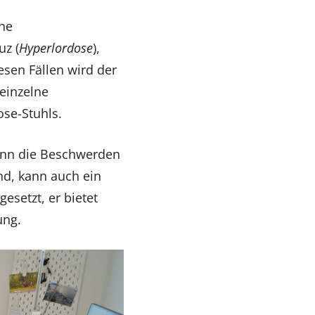
che
uz (
Hyperlordose
),
esen Fällen wird der
einzelne
ose-Stuhls.
Wenn die Beschwerden
nd, kann auch ein
esetzt, er bietet
ung.