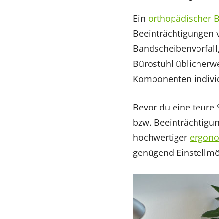
Ein
orthopädischer B
Beeinträchtigungen 
Bandscheibenvorfall,
Bürostuhl üblicherw
Komponenten individu
Bevor du eine teure 
bzw. Beeinträchtigu
hochwertiger
ergono
genügend Einstellmög