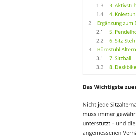
1.3
3. Aktivstuh
1.4
4. Kniestuh
2
Ergänzung zum B
2.1
5. Pendelh
2.2
6. Sitz-Ste
3
Bürostuhl Alterna
3.1
7. Sitzball
3.2
8. Deskbik
Das Wichtigste zue
Nicht jede Sitzaltern
muss immer gewährlei
unterstützt – und di
angemessenen Verhäl