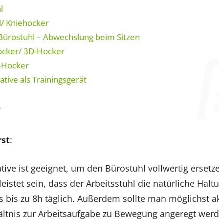
l
l/ Kniehocker
ürostuhl – Abwechslung beim Sitzen
ocker/ 3D-Hocker
h-Hocker
tive als Trainingsgerät
e
rst
:
ative ist geeignet, um den Bürostuhl vollwertig erset
stet sein, dass der Arbeitsstuhl die natürliche Halt
es bis zu 8h täglich. Außerdem sollte man möglichst a
tnis zur Arbeitsaufgabe zu Bewegung angeregt werd