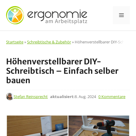
Zum
Inhalt
Men
springen
Startseite
»
Schreibtische & Zubehör
»
Höhenverstellbarer DIY-Schreibtis
Höhenverstellbarer DIY-
Schreibtisch – Einfach selber
bauen
31. Okt. 2023
Stefan Reinsprecht
aktualisiert:
8. Aug. 2024
0 Kommentare