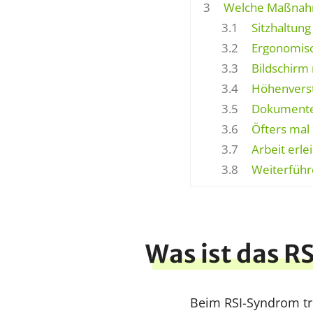
3
Welche Maßnahm
3.1
Sitzhaltung
3.2
Ergonomisch
3.3
Bildschirm r
3.4
Höhenverste
3.5
Dokumente
3.6
Öfters mal
3.7
Arbeit erle
3.8
Weiterführ
Was ist das 
Beim RSI-Syndrom tr