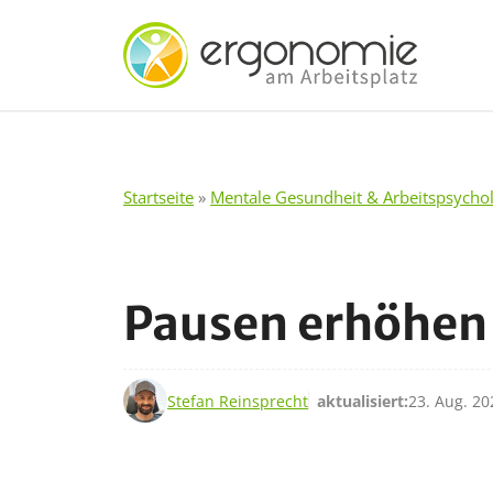
Zum
Inhalt
springen
Startseite
»
Mentale Gesundheit & Arbeitspsycho
Pausen erhöhen 
20. Aug. 2014
Stefan Reinsprecht
aktualisiert:
23. Aug. 20