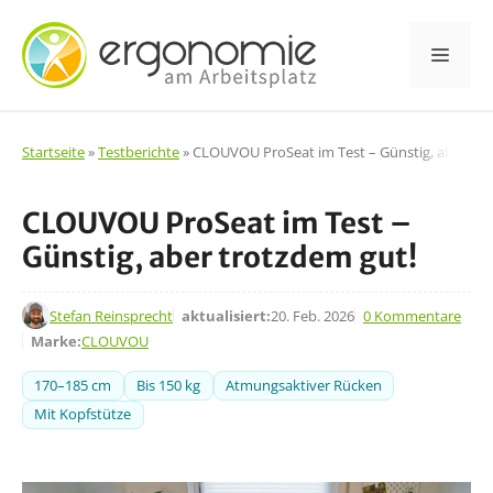
Zum
Inhalt
Men
springen
Startseite
»
Testberichte
»
CLOUVOU ProSeat im Test – Günstig, aber tro
CLOUVOU ProSeat im Test –
Günstig, aber trotzdem gut!
8. Okt. 2024
Stefan Reinsprecht
aktualisiert:
20. Feb. 2026
0 Kommentare
Marke:
CLOUVOU
170–185 cm
Bis 150 kg
Atmungsaktiver Rücken
Mit Kopfstütze