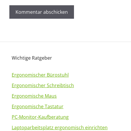
A
l
t
e
Wichtige Ratgeber
r
n
a
Ergonomischer Bürostuhl
t
Ergonomischer Schreibtisch
i
Ergonomische Maus
v
Ergonomische Tastatur
e
:
PC-Monitor-Kaufberatung
Laptoparbeitsplatz ergonomisch einrichten