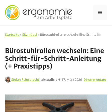
Zum
Inhalt
Men
springen
Startseite
»
Sitzmöbel
»
Bürostuhlrollen wechseln: Eine Schritt-für-Schritt
Bürostuhlrollen wechseln: Eine
Schritt-für-Schritt-Anleitung
(+ Praxistipps)
23. Jan. 2025
Stefan Reinsprecht
aktualisiert:
17. März 2026
0 Kommentare