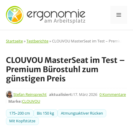
Zum
Inhalt
Men
springen
Startseite
»
Testberichte
»
CLOUVOU MasterSeat im Test – Premium Büro
CLOUVOU MasterSeat im Test –
Premium Bürostuhl zum
günstigen Preis
6. Nov. 2024
Stefan Reinsprecht
aktualisiert:
17. März 2026
0 Kommentare
Marke:
CLOUVOU
175–200 cm
Bis 150 kg
Atmungsaktiver Rücken
Mit Kopfstütze