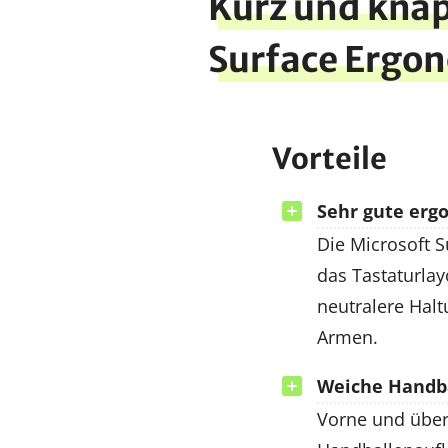
Kurz und knap
Surface Ergo
Vorteile
Sehr gute erg
Die Microsoft S
das Tastaturlay
neutralere Hal
Armen.
Weiche Handba
Vorne und über 