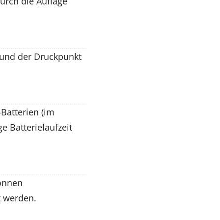
urch die Auflage
g und der Druckpunkt
Batterien (im
e Batterielaufzeit
können
t werden.