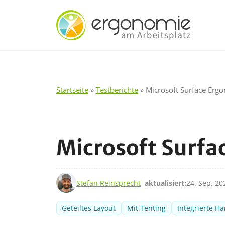
Zum
Inhalt
springen
Startseite
»
Testberichte
»
Microsoft Surface Erg
Microsoft Surfa
12. Jan. 2018
Stefan Reinsprecht
aktualisiert:
24. Sep. 20
Geteiltes Layout
Mit Tenting
Integrierte H