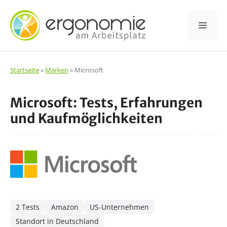
Zum
Inhalt
Men
springen
Startseite
»
Marken
»
Microsoft
Microsoft: Tests, Erfahrungen
und Kaufmöglichkeiten
2 Tests
Amazon
US-Unternehmen
Standort in Deutschland