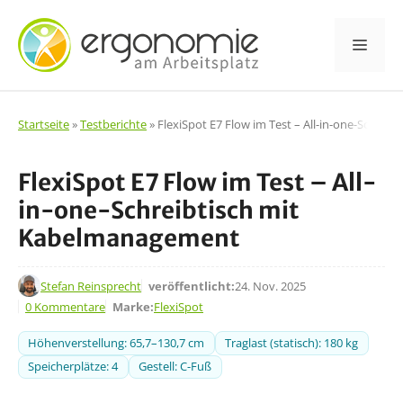
Zum
Inhalt
Men
springen
Startseite
»
Testberichte
»
FlexiSpot E7 Flow im Test – All-in-one-Schre
FlexiSpot E7 Flow im Test – All-
in-one-Schreibtisch mit
Kabelmanagement
24. Nov. 2025
Stefan Reinsprecht
veröffentlicht:
24. Nov. 2025
0 Kommentare
Marke:
FlexiSpot
Höhenverstellung: 65,7–130,7 cm
Traglast (statisch): 180 kg
Speicherplätze: 4
Gestell: C-Fuß