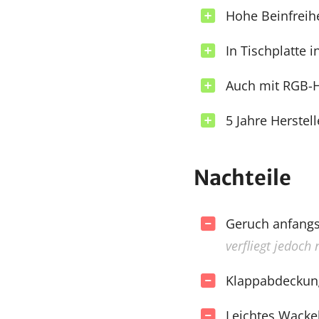
Hohe Beinfreihe
In Tischplatte i
Auch mit RGB-H
5 Jahre Herstel
Nachteile
Geruch anfang
verfliegt jedoch
Klappabdeckung
Leichtes Wacke