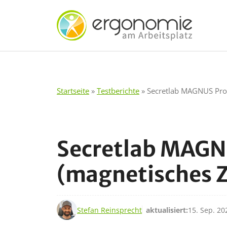
Zum
Inhalt
springen
Startseite
»
Testberichte
»
Secretlab MAGNUS Pro 
Secretlab MAGNU
(magnetisches 
22. Aug. 2023
Stefan Reinsprecht
aktualisiert:
15. Sep. 20