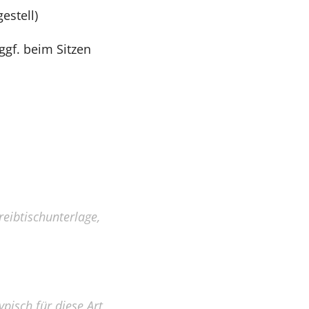
estell)
 ggf. beim Sitzen
eibtischunterlage,
typisch für diese Art