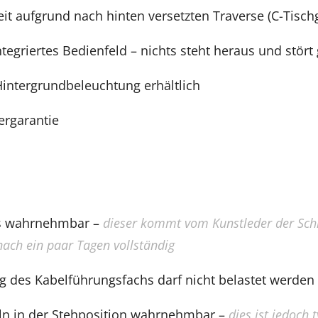
it aufgrund nach hinten versetzten Traverse (C-Tischg
ntegriertes Bedienfeld – nichts steht heraus und stört
intergrundbeleuchtung erhältlich
lergarantie
s wahrnehmbar –
dieser kommt vom Kunstleder der Schr
 nach ein paar Tagen vollständig
 des Kabelführungsfachs darf nicht belastet werden
ln in der Stehposition wahrnehmbar –
dies ist jedoch 