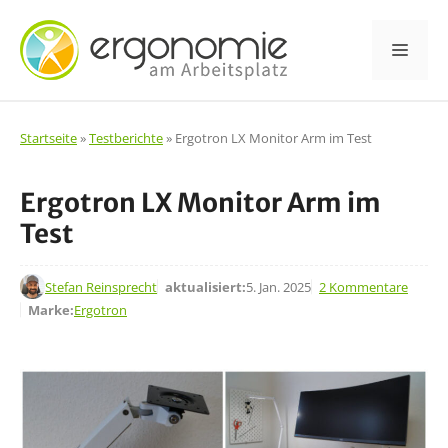
Zum
Inhalt
Men
springen
Startseite
»
Testberichte
»
Ergotron LX Monitor Arm im Test
Ergotron LX Monitor Arm im
Test
30. Jan. 2023
Stefan Reinsprecht
aktualisiert:
5. Jan. 2025
2 Kommentare
Marke:
Ergotron