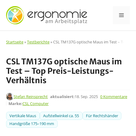
Zum
Inhalt
Men
springen
Startseite
»
Testberichte
»
CSL TM137G optische Maus im Test – Top Preis
CSL TM137G optische Maus im
Test – Top Preis-Leistungs-
Verhältnis
11. Apr. 2019
Stefan Reinsprecht
aktualisiert:
18. Sep. 2025
0 Kommentare
Marke:
CSL Computer
Vertikale Maus
Aufstellwinkel ca. 55
Für Rechtshänder
Handgröße 175–190 mm