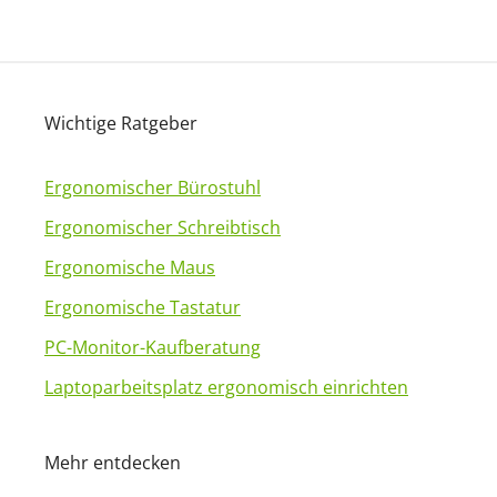
A
l
t
e
Wichtige Ratgeber
r
n
a
Ergonomischer Bürostuhl
t
Ergonomischer Schreibtisch
i
Ergonomische Maus
v
Ergonomische Tastatur
e
:
PC-Monitor-Kaufberatung
Laptoparbeitsplatz ergonomisch einrichten
Mehr entdecken