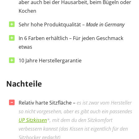
aber auch bei der Hausarbeit, beim Bügeln oder
Kochen
Sehr hohe Produktqualität –
Made in Germany
In 6 Farben erhältlich – Für jeden Geschmack
etwas
10 Jahre Herstellergarantie
Nachteile
Relativ harte Sitzfläche –
es ist zwar vom Hersteller
so nicht vorgesehen, aber es gibt auch ein passendes
UP Sitzkissen
*, mit dem du den Sitzkomfort
verbessern kannst (das Kissen ist eigentlich für den
Sitzhocker gedacht)