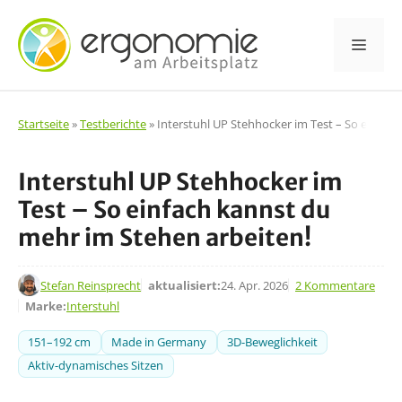
Zum
Inhalt
Men
springen
Startseite
»
Testberichte
»
Interstuhl UP Stehhocker im Test – So einfac
Interstuhl UP Stehhocker im
Test – So einfach kannst du
mehr im Stehen arbeiten!
14. März 2022
Stefan Reinsprecht
aktualisiert:
24. Apr. 2026
2 Kommentare
Marke:
Interstuhl
151–192 cm
Made in Germany
3D-Beweglichkeit
Aktiv-dynamisches Sitzen