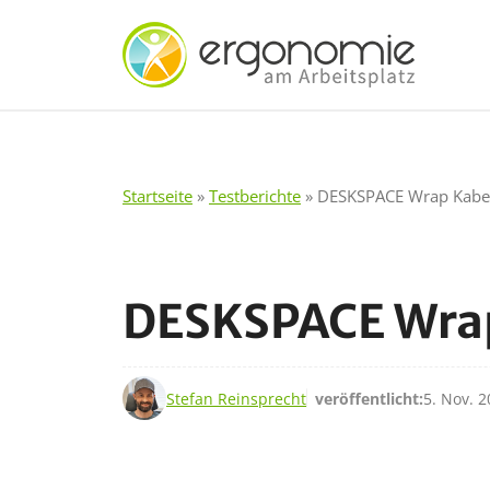
Zum
Inhalt
springen
Startseite
»
Testberichte
»
DESKSPACE Wrap Kabe
DESKSPACE Wrap
5. Nov. 2025
Stefan Reinsprecht
veröffentlicht:
5. Nov. 