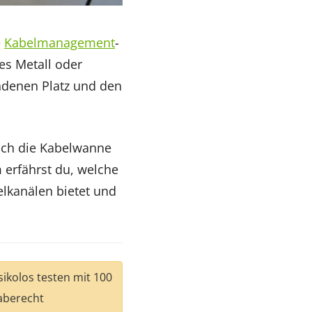
e
Kabelmanagement
-
es Metall oder
ndenen Platz und den
sich die Kabelwanne
 erfährst du, welche
lkanälen bietet und
isikolos testen mit 100
aberecht