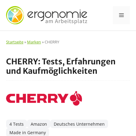
Zum
Inhalt
Men
springen
Startseite
»
Marken
»
CHERRY
CHERRY: Tests, Erfahrungen
und Kaufmöglichkeiten
4 Tests
Amazon
Deutsches Unternehmen
Made in Germany