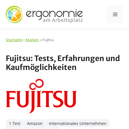
Zum
Inhalt
Men
springen
Startseite
»
Marken
»
Fujitsu
Fujitsu: Tests, Erfahrungen und
Kaufmöglichkeiten
1 Test
Amazon
Internationales Unternehmen