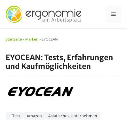
Zum
Inhalt
Men
springen
Startseite
»
Marken
»
EYOCEAN
EYOCEAN: Tests, Erfahrungen
und Kaufmöglichkeiten
1 Test
Amazon
Asiatisches Unternehmen