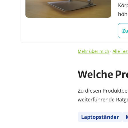
Körp
höhe
Z
Mehr über mich
·
Alle Tes
Welche Pr
Zu diesen Produktbe
weiterführende Ratg
Laptopständer