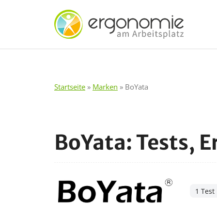
Zum
Inhalt
springen
Startseite
»
Marken
»
BoYata
BoYata: Tests, 
1 Test