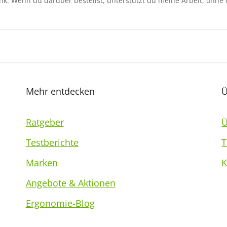
-Link. Wenn du darüber bestellst, unterstützt du meine Arbeit, ohne
Mehr entdecken
Ü
Ratgeber
Ü
Testberichte
T
Marken
K
Angebote & Aktionen
Ergonomie-Blog