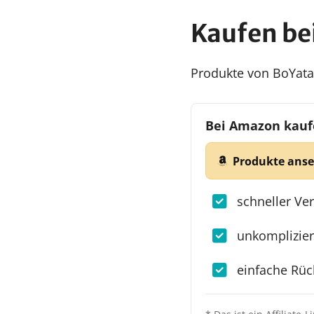
Kaufen be
Produkte von BoYata 
Bei Amazon kau
Produkte ans
schneller Ve
unkomplizier
einfache Rü